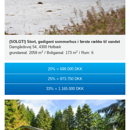
(SOLGT!) Stort, gedigent sommerhus i første række til vandet
Damgårdsvej 54, 4300 Holbæk
2
2
grundareal: 2059 m
/ Boligareal: 173 m
/ Rum: 6
20% = 699.000 DKK
25% = 873.750 DKK
33% = 1.165.000 DKK