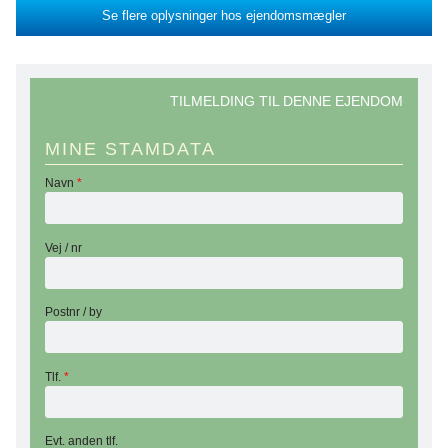
Se flere oplysninger hos ejendomsmægler
TILMELDING TIL DENNE EJENDOM
MINE STAMDATA
Navn
*
Vej / nr
Postnr / by
Tlf.
*
Evt. anden tlf.