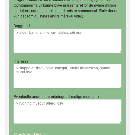
Oplysningerne vil kunne blive præsenteret for de øvrige mulige
medejere, når en potentiel ejerkreds er sammensat. Skriv derfor
kun det som du synes andre må/skal vide.)
Baggrund
Interesser
Eventuelle andre bemærkninger til mulige medejere
GENERELT