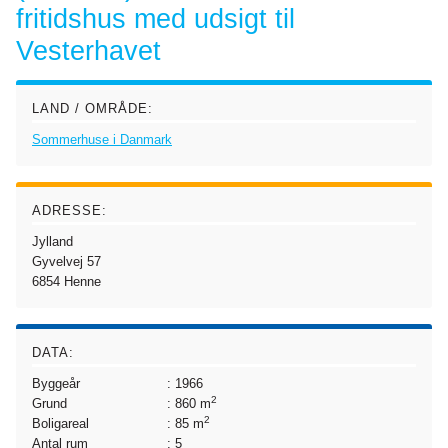
fritidshus med udsigt til
Vesterhavet
LAND / OMRÅDE:
Sommerhuse i Danmark
ADRESSE:
Jylland
Gyvelvej 57
6854
Henne
DATA:
Byggeår
: 1966
2
Grund
: 860 m
2
Boligareal
: 85 m
Antal rum
: 5