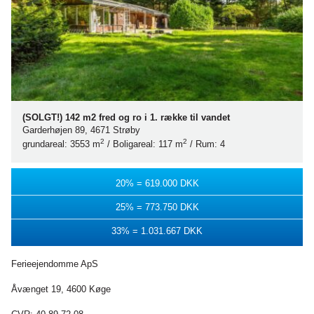
(SOLGT!) 142 m2 fred og ro i 1. række til vandet
Garderhøjen 89, 4671 Strøby
2
2
grundareal: 3553 m
/ Boligareal: 117 m
/ Rum: 4
20% = 619.000 DKK
25% = 773.750 DKK
33% = 1.031.667 DKK
Ferieejendomme ApS
Åvænget 19, 4600 Køge