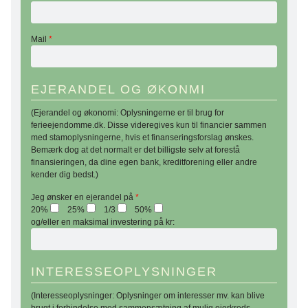
Mail
*
EJERANDEL OG ØKONMI
(Ejerandel og økonomi: Oplysningerne er til brug for
ferieejendomme.dk. Disse videregives kun til financier sammen
med stamoplysningerne, hvis et finanseringsforslag ønskes.
Bemærk dog at det normalt er det billigste selv at forestå
finansieringen, da dine egen bank, kreditforening eller andre
kender dig bedst.)
Jeg ønsker en ejerandel på
*
20%
25%
1/3
50%
og/eller en maksimal investering på kr:
INTERESSEOPLYSNINGER
(Interesseoplysninger: Oplysninger om interesser mv. kan blive
brugt i forbindelse med sammensætning af mulig ejerkreds.