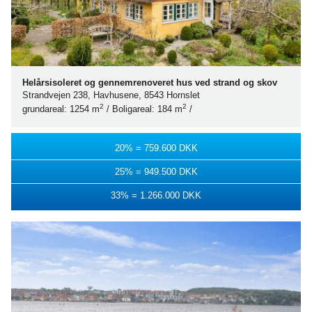
Helårsisoleret og gen­nem­renove­ret hus ved strand og skov
Strandvejen 238, Havhusene, 8543 Hornslet
2
2
grundareal: 1254 m
/ Boligareal: 184 m
/
20% = 759.600 DKK
25% = 949.500 DKK
33% = 1.266.000 DKK