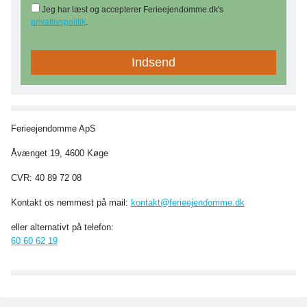
Jeg har læst og accepterer Ferieejendomme.dk's
privatlivspolitik
.
Ferieejendomme ApS
Åvænget 19, 4600 Køge
CVR: 40 89 72 08
Kontakt os nemmest på mail:
kontakt@ferieejendomme.dk
eller alternativt på telefon:
60 60 62 19