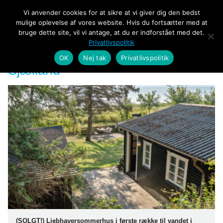
Vi anvender cookies for at sikre at vi giver dig den bedst
mulige oplevelse af vores website. Hvis du fortsætter med at
bruge dette site, vil vi antage, at du er indforstået med det.
Privatlivspolitik
OK
Nej tak
Privatlivspolitik
Sjælland
(SOLGT!) Liebhaversommerhus i første række til vandet i