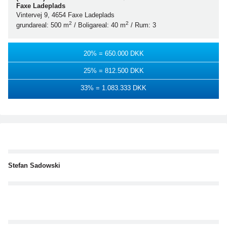
Faxe Ladeplads
Vintervej 9, 4654 Faxe Ladeplads
2
2
grundareal: 500 m
/ Boligareal: 40 m
/ Rum: 3
20% = 650.000 DKK
25% = 812.500 DKK
33% = 1.083.333 DKK
Stefan Sadowski